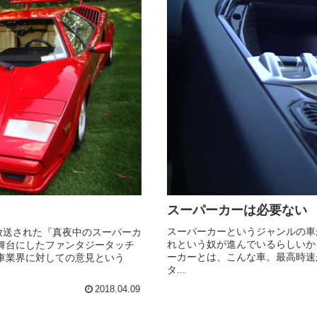
スーパーカーは必要ない
スーパーカーというジャンルの車
で放送された『真夜中のスーパーカ
れという奴が進んでいるらしいか
舞台にしたファンタジータッチ
ーカーとは、こんな車。最高時速
車業界に対しての意見という
タ...
2018.04.09