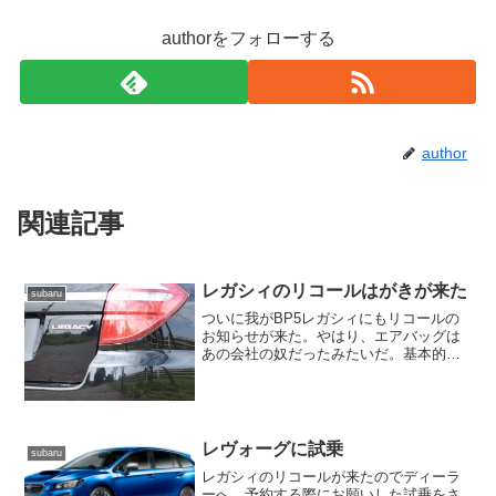
authorをフォローする
author
関連記事
レガシィのリコールはがきが来た
subaru
ついに我がBP5レガシィにもリコールの
お知らせが来た。やはり、エアバッグは
あの会社の奴だったみたいだ。基本的に
「新しいインフレーターに交換」という
事らしいがあいにく、すぐにはその部品
が無いらしく手に入るまでは動作を封印
したいのでその手続きに...
レヴォーグに試乗
subaru
レガシィのリコールが来たのでディーラ
ーへ。予約する際にお願いした試乗をさ